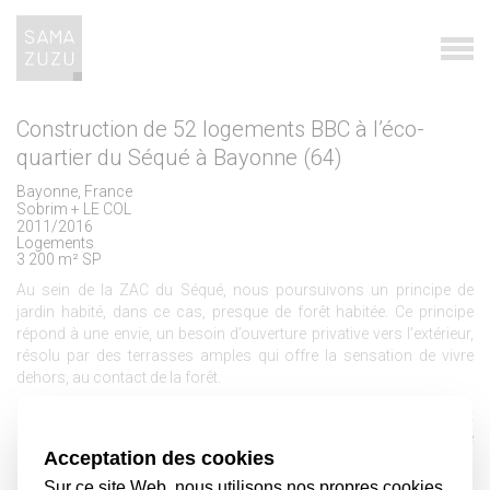
Construction de 52 logements BBC à l’éco-
quartier du Séqué à Bayonne (64)
Bayonne, France
Sobrim + LE COL
2011/2016
Logements
3 200 m² SP
Au sein de la ZAC du Séqué, nous poursuivons un principe de
jardin habité, dans ce cas, presque de forêt habitée. Ce principe
répond à une envie, un besoin d’ouverture privative vers l’extérieur,
résolu par des terrasses amples qui offre la sensation de vivre
dehors, au contact de la forêt.
La ZAC du Séqué s'inscrit dans une démarche de développement
durable, avec des logements répondant aux normes BBC et une
organisation des bâtiments tient compte des éléments paysagers
existants sur site afin de conserver la majorité d'arbres de la