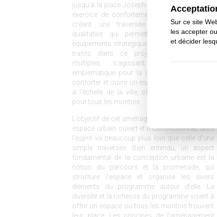
jusqu’à la place Joseph Pancaut. Il s’agit d’un
exercice de confortement de trame urbaine,
créant une traversée urbaine verte très
qualitative qui permettra de relier divers
équipements stratégiques de la ville. Les enjeux
traités dans ce projet d’envergure sont
multiples, s’agissant d’une opération
emblématique pour la commune, qui vise à
conforter et ouvrir un espace majeur et central
à l’échelle de la ville, offrant un parc ouvert
pour tous les montois.
L’objectif de cet aménagement est de créer un
espace urbain ouvert et multifonctionnel, dont
l’esprit va beaucoup plus loin que celle d’une
simple traversée. Bien entendu, un aspect
fondamental de la conception urbaine est la
notion du parcours et la promenade, qui
structure l’espace et organise les divers
éléments du programme autour d’elle. La
diversité et la richesse du programme visent à
offrir un espace où tous les montois trouvent
leur place. Les principes de l’aménagement