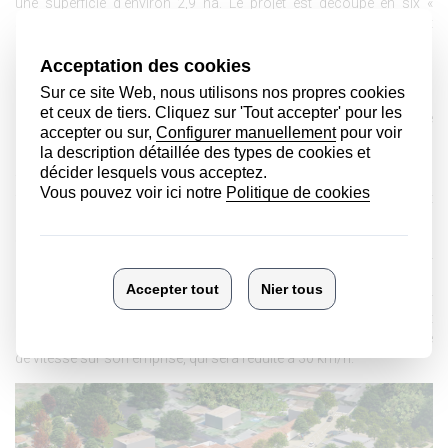
une superficie d’environ 2,9 ha. Le projet est découpé en six «
séquences » avec diverses interventions qui définissent un projet
unique :Séquence A : Entrée Ouest / Séquence B : Giratoire /
Séquence C : Parking Nord / Séquence D : Place centrale /
Séquence E : Parking Sud / Séquence F : Parking écoles.
L’objectif du projet du présent permis d’aménager est clairement de
rendre le piéton et les PMR prioritaires dans l’espace urbain,
assurant au même temps une forte végétalisation du site,
favorisant la perméabilité des surfaces concernées. La
fonctionnalité et l’accessibilité du centre seront garantis, en faisant
le choix de ne laisser à la voiture qu’une place nécessaire mais
secondaire. En termes de structuration de l’espace, la sécurisation
de l’espace du trinôme Place de la Mairie – Place du Prada - rond-
point est l’un des principes forts du projet. Pour ce faire, un plateau
surélevé est aménagé le long des deux places, réduisant la largeur
de la voie RD824 à la largeur minimum de 6,40 m. Cet
aménagement implique aussi une réduction importante de la limite
de vitesse sur son emprise, qui sera réduite à 30 km/h.