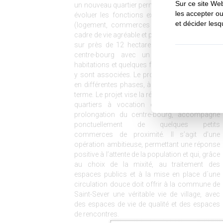
un nouveau quartier permettant de conforter et
évoluer les fonctions existantes dans la ville
(logement, commerces et services) dans un
cadre de vie agréable et partagé. Ce site s'étend
sur près de 12 hectares. Le site conforte le
centre-bourg avec un parc de nouvelles
habitations et quelques fonctions urbaines qui
y sont associées. Le projet sera mis en place
en différentes phases, à court, moyen et long
terme. Le projet vise la réalisation de véritables
quartiers à vocation de l'habitat dans la
prolongation du centre-bourg, accompagné
ponctuellement de quelques petits
commerces de proximité. Il s’agit d’une
opération ambitieuse, permettant une réponse
positive à l’attente de la population et qui, grâce
au choix de la mixité, au traitement des
espaces publics et à la mise en place d´une
circulation douce doit offrir à la commune de
Saint-Sever une véritable vie de village, avec
des espaces de vie de qualité et des espaces
de rencontres.