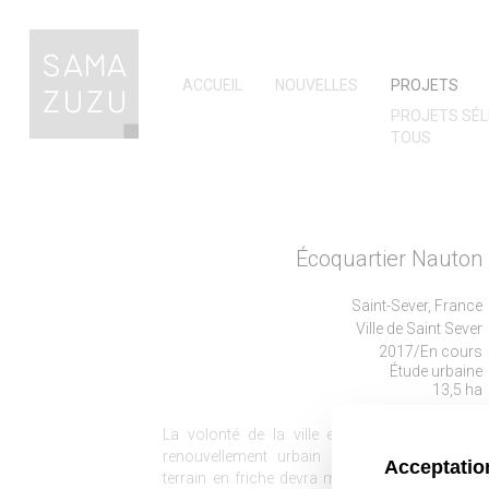
ACCUEIL
NOUVELLES
PROJETS
PROJETS SÉL
TOUS
Écoquartier Nauton
Saint-Sever, France
Ville de Saint Sever
2017/En cours
Étude urbaine
13,5 ha
La volonté de la ville est de développer un
renouvellement urbain sur le secteur où le
terrain en friche devra muter pour faire naître